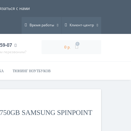
язаться с нами
Время работы
Клиент-центр
-59-07
0
0 р.
ам перезвоним?
КА
ТЮНИНГ НОУТБУКОВ
750GB SAMSUNG SPINPOINT