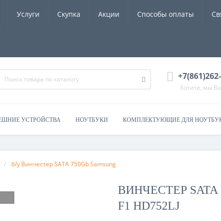
Услуги
Скупка
Акции
Способы оплаты
Св
+7(861)262
Хотите, мы В
ЕШНИЕ УСТРОЙСТВА
НОУТБУКИ
КОМПЛЕКТУЮЩИЕ ДЛЯ НОУТБУ
б/у Винчестер SATA 750Gb Samsung
ВИНЧЕСТЕР SATA 
F1 HD752LJ