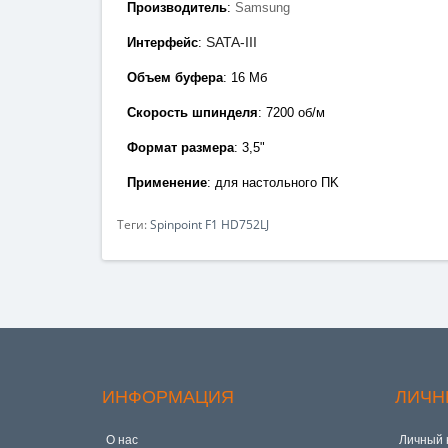
Производитель
:
Samsung
SATA-III
Интерфейс
:
Объем буфера
: 16
Мб
Скорость шпинделя
: 7200 об/м
Формат размера
: 3,5"
Применение
: для настольного ПK
Теги:
Spinpoint F1 HD752LJ
ИНФОРМАЦИЯ
ЛИЧН
О нас
Личный 