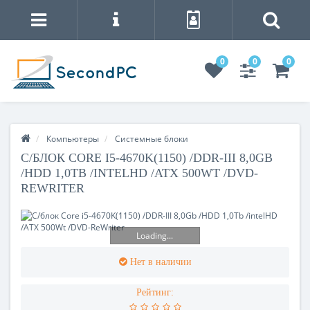
0
0
0
Компьютеры
Системные блоки
С/БЛОК CORE I5-4670K(1150) /DDR-III 8,0GB
/HDD 1,0TB /INTELHD /ATX 500WT /DVD-
REWRITER
Loading...
Нет в наличии
Рейтинг: