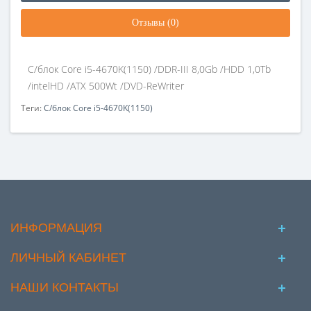
Отзывы (0)
С/блок Core i5-4670K(1150) /DDR-III 8,0Gb /HDD 1,0Tb
/intelHD /ATX 500Wt /DVD-ReWriter
Теги:
С/блок Core i5-4670K(1150)
ИНФОРМАЦИЯ
ЛИЧНЫЙ КАБИНЕТ
НАШИ КОНТАКТЫ