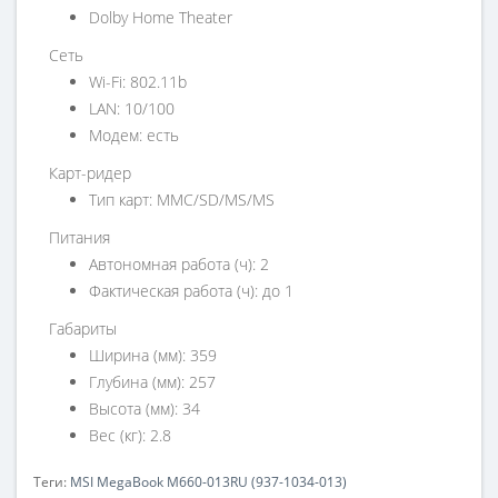
Dolby Home Theater
Сеть
Wi-Fi: 802.11b
LAN: 10/100
Модем: есть
Карт-ридер
Тип карт: MMC/SD/MS/MS
Питания
Автономная работа (ч): 2
Фактическая работа (ч): до 1
Габариты
Ширина (мм): 359
Глубина (мм): 257
Высота (мм): 34
Вес (кг): 2.8
Теги:
MSI MegaBook M660-013RU (937-1034-013)