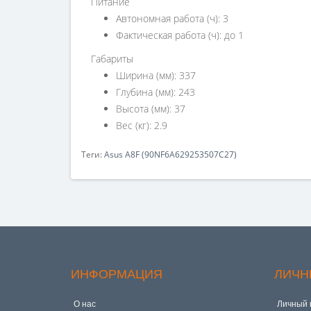
Питание
Автономная работа (ч): 3
Фактическая работа (ч): до 1
Габариты
Ширина (мм): 337
Глубина (мм): 243
Высота (мм): 37
Вес (кг): 2.9
Теги:
Asus A8F (90NF6A629253507C27)
ИНФОРМАЦИЯ
ЛИЧН
О нас
Личный 