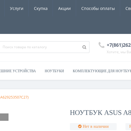
Услуги
Скупка
Акции
Способы оплаты
Св
+7(861)262
Хотите, мы В
ЕШНИЕ УСТРОЙСТВА
НОУТБУКИ
КОМПЛЕКТУЮЩИЕ ДЛЯ НОУТБУ
F6A629253507C27)
НОУТБУК ASUS A8F
Нет в наличии