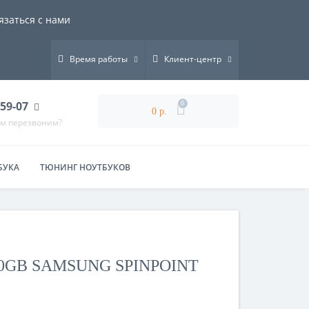
язаться с нами
Время работы
Клиент-центр
-59-07
0
0 р.
ам перезвоним?
БУКА
ТЮНИНГ НОУТБУКОВ
0GB SAMSUNG SPINPOINT