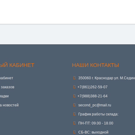
ЫЙ КАБИНЕТ
НАШИ КОНТАКТЫ
кабинет
350060 г. Краснодар ул. М.Седин
 заказов
+7(861)262-59-07
ладки
+7(988)388-21-64
а новостей
second_pc@mail.ru
График работы склада:
ПН-ПТ: 09.00 - 18.00
СБ-ВС: выходной