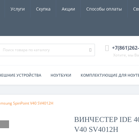
Услуги
Скупка
Акции
Способы оплаты
Св
+7(861)262
Хотите, мы В
НЕШНИЕ УСТРОЙСТВА
НОУТБУКИ
КОМПЛЕКТУЮЩИЕ ДЛЯ НОУТ
msung SpinPoint V40 SV4012H
ВИНЧЕСТЕР IDE 4
V40 SV4012H