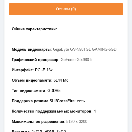
Отзывы (0)
Общие характеристики:
Модель видеокарты
:
GigaByte GV-N98TG1 GAMING-6GD
Графический процессор
:
GeForce Gtx980Ti
Интерфейс
: PCI-E 1
6x
Объем видеопамяти
: 6144
Мб
Тип видеопамяти
: GDDR
5
Поддержка режима SLI/CrossFire
: есть
Количество поддерживаемых мониторов
: 4
Максимальное разрешение
:
5120 x 3200
Разъемы
:
2xDVI, HDMI
, 3x
DP