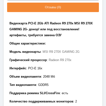
Отзывы (0)
Видеокарта PCI-E 2Gb ATI Radeon R9 270x MSI R9 270X
GAMING 2G- донор! или под восстановление!
артефакты, требуется замена ОЗУ
Общие характеристики:
Модель видеокарты
:
MSI R9 270X GAMING 2G
Графический процессор
:
Radeon R9 270x
Интерфейс
: PCI-E 1
6x
Объем видеопамяти
: 2048
Мб
Тип видеопамяти
: GDDR5
Поддержка режима SLI/CrossFire
: есть
Количество поддерживаемых мониторов
: 2