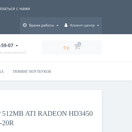
язаться с нами
Время работы
Клиент-центр
-59-07
0
0 р.
ам перезвоним?
КА
ТЮНИНГ НОУТБУКОВ
512MB ATI RADEON HD3450
-20R