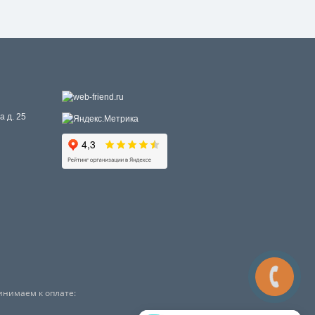
а д. 25
инимаем к оплате: