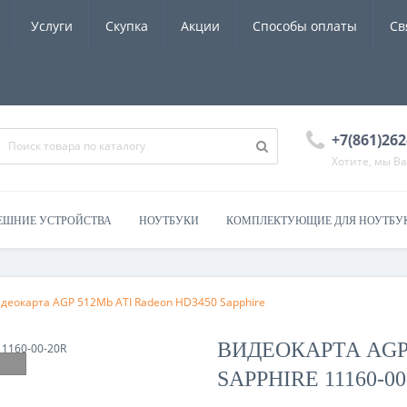
Услуги
Скупка
Акции
Способы оплаты
Св
+7(861)262
Хотите, мы В
ЕШНИЕ УСТРОЙСТВА
НОУТБУКИ
КОМПЛЕКТУЮЩИЕ ДЛЯ НОУТБУ
идеокарта AGP 512Mb ATI Radeon HD3450 Sapphire
ВИДЕОКАРТА AGP 
SAPPHIRE 11160-00