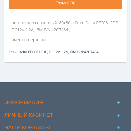
Отзывы (0)
вентилятор серверный 80x80x40mm Delta PFC0812DE,
DC12V 1.2A, IBM P/N:42C7484 ,
имеет потертости
Теги:
Delta PFC0812DE
,
DC12V 1.2A
,
IBM P/N:42C7484
ИНФОРМАЦИЯ
ЛИЧНЫЙ КАБИНЕТ
НАШИ КОНТАКТЫ