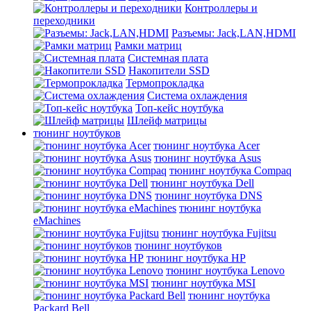
Контроллеры и
переходники
Разъемы: Jack,LAN,HDMI
Рамки матриц
Системная плата
Накопители SSD
Термопрокладка
Система охлаждения
Топ-кейс ноутбука
Шлейф матрицы
тюнинг ноутбуков
тюнинг ноутбука Acer
тюнинг ноутбука Asus
тюнинг ноутбука Compaq
тюнинг ноутбука Dell
тюнинг ноутбука DNS
тюнинг ноутбука
eMachines
тюнинг ноутбука Fujitsu
тюнинг ноутбуков
тюнинг ноутбука HP
тюнинг ноутбука Lenovo
тюнинг ноутбука MSI
тюнинг ноутбука
Packard Bell