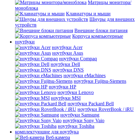
Матрицы монитора/
моноблока
Клавиатуры и мыши
Шнуры для внешних
устройств
Внешние блоки питания
Корпуса компьютерные
ноутбуки
ноутбуки Acer
ноутбуки Asus
ноутбуки Compaq
ноутбуки Dell
ноутбуки DNS
ноутбуки eMachines
ноутбуки Fujitsu-Siemens
ноутбуки HP
ноутбуки Lenovo
ноутбуки MSI
ноутбуки Packard Bell
ноутбуки RoverBook / iRU
ноутбуки Samsung
ноутбуки Sony Vaio
ноутбуки Toshiba
комплектующие для ноутбука
Веб-камера