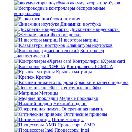
аккумуляторы ноутбуков
беспроводные
контроллеры
блоки питания
Динамики ноутбука
Дискретные видеокарты
Жесткие диски
Инверторы матриц
Клавиатуры ноутбуков
Контроллер
диагностический
Контроллеры eXpress card
Контроллеры PCMCIA
Крышка матрицы
Крепёж
Крышки нижнего поддона
Ленточные шлейфы
Матрицы
Медные прокладки
Нижний поддон
Оперативная память
Оптические приводы
Петли матрицы
Процессоры AMD
Процессоры Intel