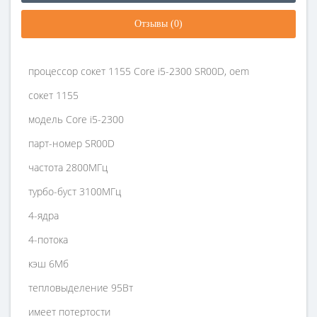
Отзывы (0)
процессор сокет 1155 Core i5-2300 SR00D, oem
сокет 1155
модель Core i5-2300
парт-номер SR00D
частота 2800МГц
турбо-буст 3100МГц
4-ядра
4-потока
кэш 6Мб
тепловыделение 95Вт
имеет потертости