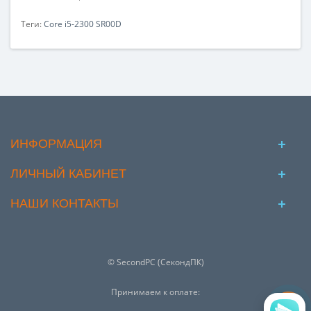
Теги:
Core i5-2300 SR00D
ИНФОРМАЦИЯ
ЛИЧНЫЙ КАБИНЕТ
НАШИ КОНТАКТЫ
© SecondPC (СекондПК)
Принимаем к оплате: