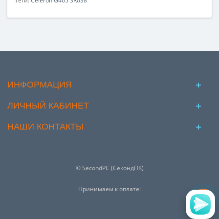
Теги:
Celeron G465 SR0S8
ИНФОРМАЦИЯ
ЛИЧНЫЙ КАБИНЕТ
НАШИ КОНТАКТЫ
© SecondPC (СекондПК)
Принимаем к оплате: