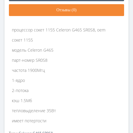
Отзывы (0)
процессор сокет 1155 Celeron G465 SR0S8, oem
сокет 1155
модель Celeron G465
парт-номер SR0S8
частота 1900Мгц
1-ядро
2-потока
кэш 1.5Мб
тепловыделение 35Вт
имеет потертости