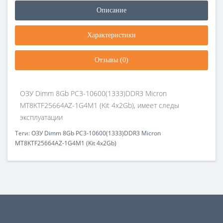
Описание
Характеристики
Отзывы (0)
ОЗУ Dimm 8Gb PC3-10600(1333)DDR3 Micron
MT8KTF25664AZ-1G4M1 (Kit 4x2Gb), имеет следы
эксплуатации
Теги:
ОЗУ Dimm 8Gb PC3-10600(1333)DDR3 Micron
MT8KTF25664AZ-1G4M1 (Kit 4x2Gb)