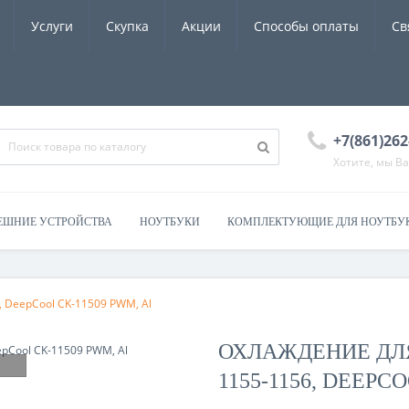
Услуги
Скупка
Акции
Способы оплаты
Св
+7(861)262
Хотите, мы В
ЕШНИЕ УСТРОЙСТВА
НОУТБУКИ
КОМПЛЕКТУЮЩИЕ ДЛЯ НОУТБУ
, DeepCool CK-11509 PWM, Al
ОХЛАЖДЕНИЕ ДЛЯ 
1155-1156, DEEPC