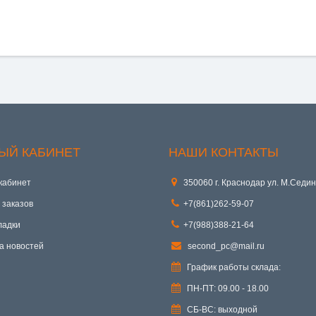
ЫЙ КАБИНЕТ
НАШИ КОНТАКТЫ
кабинет
350060 г. Краснодар ул. М.Седин
 заказов
+7(861)262-59-07
ладки
+7(988)388-21-64
а новостей
second_pc@mail.ru
График работы склада:
ПН-ПТ: 09.00 - 18.00
СБ-ВС: выходной