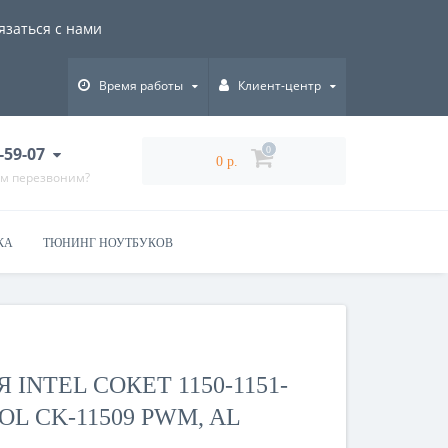
язаться с нами
Время работы
Клиент-центр
-59-07
0
0 р.
ам перезвоним?
КА
ТЮНИНГ НОУТБУКОВ
INTEL СОКЕТ 1150-1151-
OOL CK-11509 PWM, AL