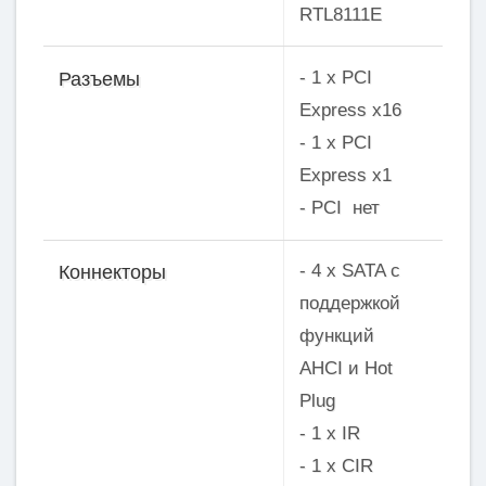
RTL8111E
- 1 x PCI
Разъемы
Express x16
- 1 x PCI
Express x1
- PCI нет
- 4 x SATA с
Коннекторы
поддержкой
функций
AHCI и Hot
Plug
- 1 x IR
- 1 x CIR