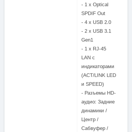
- 1 x Optical
SPDIF Out
- 4 x USB 2.0
- 2 x USB 3.1
Gen1
- 1 x RJ-45
LAN с
индикаторами
(ACT/LINK LED
и SPEED)
- Разъемы HD-
аудио: Задние
динамики /
Центр /
Сабвуфер /