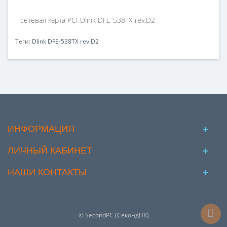
сетевая карта PCI Dlink DFE-538TX rev.D2
Теги:
Dlink DFE-538TX rev.D2
ИНФОРМАЦИЯ
ЛИЧНЫЙ КАБИНЕТ
НАШИ КОНТАКТЫ
© SecondPC (СекондПК)