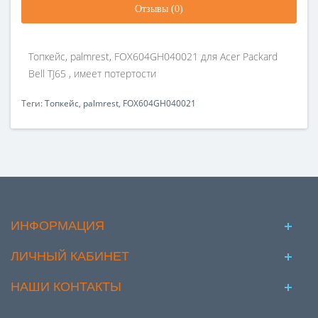
Отзывы (0)
Топкейс, palmrest, FOX604GH040021 для Acer Packard
Bell TJ65 , имеет потертости
Теги:
Топкейс
,
palmrest
,
FOX604GH040021
ИНФОРМАЦИЯ
ЛИЧНЫЙ КАБИНЕТ
НАШИ КОНТАКТЫ