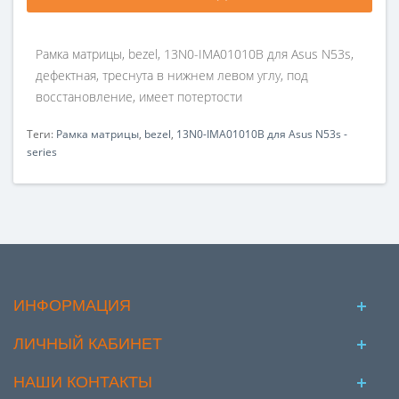
Рамка матрицы, bezel, 13N0-IMA01010B для Asus N53s,
дефектная, треснута в нижнем левом углу, под
восстановление, имеет потертости
Теги:
Рамка матрицы
,
bezel
,
13N0-IMA01010B для Asus N53s -
series
ИНФОРМАЦИЯ
ЛИЧНЫЙ КАБИНЕТ
НАШИ КОНТАКТЫ