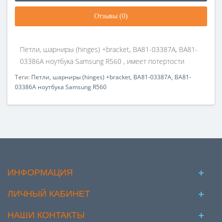
Отзывы (0)
Петли, шарниры (hinges) +bracket, BA81-03387A, BA81-
03386A ноутбука Samsung R560 , имеет потертости
Теги:
Петли
,
шарниры (hinges) +bracket
,
BA81-03387A
,
BA81-
03386A ноутбука Samsung R560
ИНФОРМАЦИЯ
ЛИЧНЫЙ КАБИНЕТ
НАШИ КОНТАКТЫ