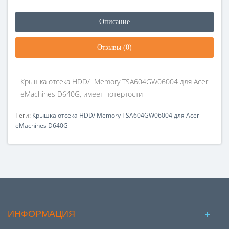
Описание
Отзывы (0)
Крышка отсека HDD/ Memory TSA604GW06004 для Acer
eMachines D640G, имеет потертости
Теги:
Крышка отсека HDD/ Memory TSA604GW06004 для Acer
eMachines D640G
ИНФОРМАЦИЯ