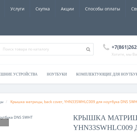
Услуги
Скупка
Акции
Способы оплаты
Св
+7(861)262
Хотите, мы В
ЕШНИЕ УСТРОЙСТВА
НОУТБУКИ
КОМПЛЕКТУЮЩИЕ ДЛЯ НОУТБУ
цы
Крышка матрицы, back cover, YHN33SWHLC009 для ноутбука DNS SW
КРЫШКА МАТРИЦЫ
YHN33SWHLC009 