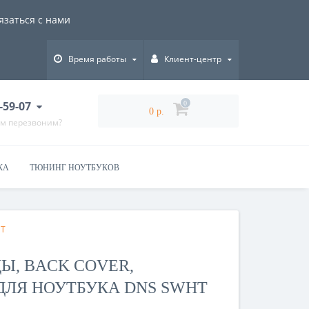
язаться с нами
Время работы
Клиент-центр
-59-07
0
0 р.
ам перезвоним?
КА
ТЮНИНГ НОУТБУКОВ
HT
, BACK COVER,
ДЛЯ НОУТБУКА DNS SWHT