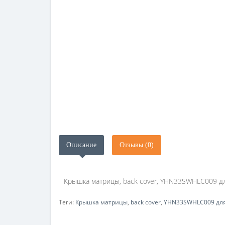
Описание
Отзывы (0)
Крышка матрицы, back cover, YHN33SWHLC009 дл
Теги:
Крышка матрицы
,
back cover
,
YHN33SWHLC009 для