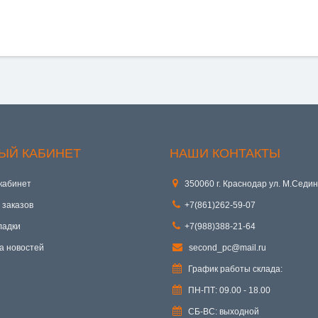
ЫЙ КАБИНЕТ
НАШИ КОНТАКТЫ
кабинет
350060 г. Краснодар ул. М.Седин
 заказов
+7(861)262-59-07
ладки
+7(988)388-21-64
а новостей
second_pc@mail.ru
График работы склада:
ПН-ПТ: 09.00 - 18.00
СБ-ВС: выходной