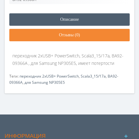
Описание
Отзывы (0)
переходник 2xUSB+ PowerSwitch, Scala3_15/17a, BA92-
09366A , для Samsung NP305E5, имеет потертости
Теги:
переходник 2xUSB+ PowerSwitch
,
Scala3_15/17a
,
BA92-
09366A
,
для Samsung NP305E5
ИНФОРМАЦИЯ