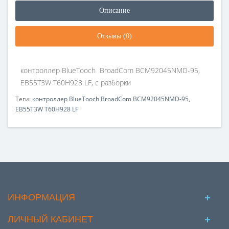
Описание
Отзывы (0)
контроллер BlueTooch BroadCom BCM92045NMD-95,
EB55T3W T60H928 LF, с разборки
Теги:
контроллер BlueTooch BroadCom BCM92045NMD-95
,
EB55T3W T60H928 LF
ИНФОРМАЦИЯ
ЛИЧНЫЙ КАБИНЕТ