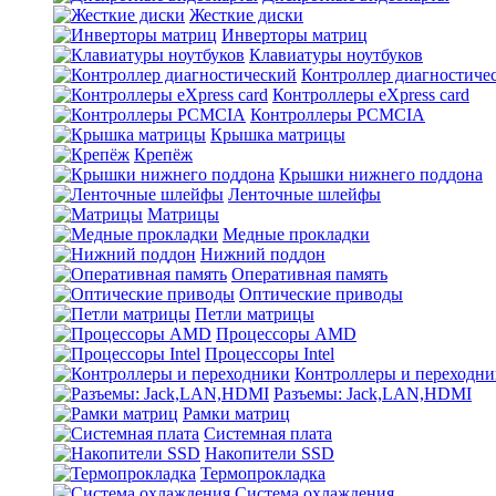
Жесткие диски
Инверторы матриц
Клавиатуры ноутбуков
Контроллер диагностиче
Контроллеры eXpress card
Контроллеры PCMCIA
Крышка матрицы
Крепёж
Крышки нижнего поддона
Ленточные шлейфы
Матрицы
Медные прокладки
Нижний поддон
Оперативная память
Оптические приводы
Петли матрицы
Процессоры AMD
Процессоры Intel
Контроллеры и переходн
Разъемы: Jack,LAN,HDMI
Рамки матриц
Системная плата
Накопители SSD
Термопрокладка
Система охлаждения