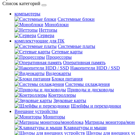
Список категорий
компьютеры
Системные блоки
Моноблоки
Неттопы
Сервера
комплектующие для ПК
Cистемные платы
Сетевые карты
Процесcоры
Оперативная память
Накопители HDD / SSD
Видеокарты
Блоки питания
Системы охлаждения
Приводы и дисководы
Контроллеры
Звуковые карты
Шлейфы и переходники
Внешние устройства
Мониторы
Матрицы монитора/мон
Клавиатуры и мыши
Шнуры для внешних ус