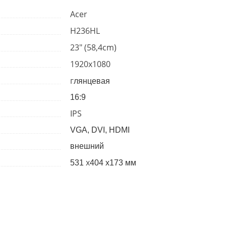
Acer
H236HL
23" (58,4cm)
1920x1080
г
лянцевая
16:9
IPS
VGA, DVI, HDMI
внешний
x
531
404 x173 мм