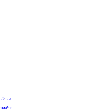
облока
тройств