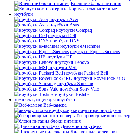
Внешние блоки питания
Корпуса компьютерные
ноутбуки
ноутбуки Acer
ноутбуки Asus
ноутбуки Compaq
ноутбуки Dell
ноутбуки DNS
ноутбуки eMachines
ноутбуки Fujitsu-Siemens
ноутбуки HP
ноутбуки Lenovo
ноутбуки MSI
ноутбуки Packard Bell
ноутбуки RoverBook / iRU
ноутбуки Samsung
ноутбуки Sony Vaio
ноутбуки Toshiba
комплектующие для ноутбука
Веб-камера
аккумуляторы ноутбуков
беспроводные контроллер
блоки питания
Динамики ноутбука
Дискретные видеокарты