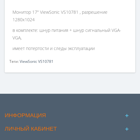
Монитор 17" ViewSonic VS10781 , разрешение
1280х1024
в комплекте: шнур питания + шнур сигнальный VGA-
VGA,
имеет потертости и следы эксплуатации
Теги:
ViewSonic VS10781
ИНФОРМАЦИЯ
ЛИЧНЫЙ КАБИНЕТ