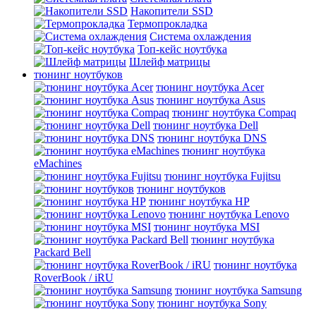
Накопители SSD
Термопрокладка
Система охлаждения
Топ-кейс ноутбука
Шлейф матрицы
тюнинг ноутбуков
тюнинг ноутбука Acer
тюнинг ноутбука Asus
тюнинг ноутбука Compaq
тюнинг ноутбука Dell
тюнинг ноутбука DNS
тюнинг ноутбука
eMachines
тюнинг ноутбука Fujitsu
тюнинг ноутбуков
тюнинг ноутбука HP
тюнинг ноутбука Lenovo
тюнинг ноутбука MSI
тюнинг ноутбука
Packard Bell
тюнинг ноутбука
RoverBook / iRU
тюнинг ноутбука Samsung
тюнинг ноутбука Sony