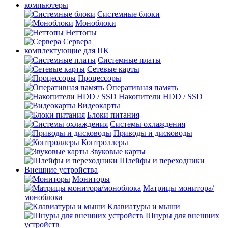
компьютеры
Системные блоки
Моноблоки
Неттопы
Сервера
комплектующие для ПК
Cистемные платы
Сетевые карты
Процесcоры
Оперативная память
Накопители HDD / SSD
Видеокарты
Блоки питания
Системы охлаждения
Приводы и дисководы
Контроллеры
Звуковые карты
Шлейфы и переходники
Внешние устройства
Мониторы
Матрицы монитора/
моноблока
Клавиатуры и мыши
Шнуры для внешних
устройств