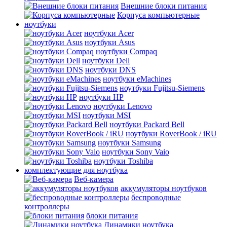
Внешние блоки питания
Корпуса компьютерные
ноутбуки
ноутбуки Acer
ноутбуки Asus
ноутбуки Compaq
ноутбуки Dell
ноутбуки DNS
ноутбуки eMachines
ноутбуки Fujitsu-Siemens
ноутбуки HP
ноутбуки Lenovo
ноутбуки MSI
ноутбуки Packard Bell
ноутбуки RoverBook / iRU
ноутбуки Samsung
ноутбуки Sony Vaio
ноутбуки Toshiba
комплектующие для ноутбука
Веб-камера
аккумуляторы ноутбуков
беспроводные
контроллеры
блоки питания
Динамики ноутбука