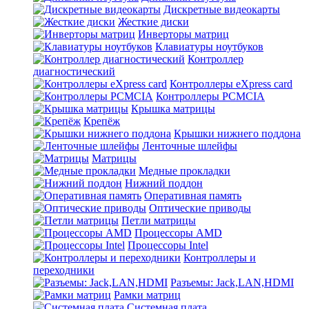
Дискретные видеокарты
Жесткие диски
Инверторы матриц
Клавиатуры ноутбуков
Контроллер
диагностический
Контроллеры eXpress card
Контроллеры PCMCIA
Крышка матрицы
Крепёж
Крышки нижнего поддона
Ленточные шлейфы
Матрицы
Медные прокладки
Нижний поддон
Оперативная память
Оптические приводы
Петли матрицы
Процессоры AMD
Процессоры Intel
Контроллеры и
переходники
Разъемы: Jack,LAN,HDMI
Рамки матриц
Системная плата