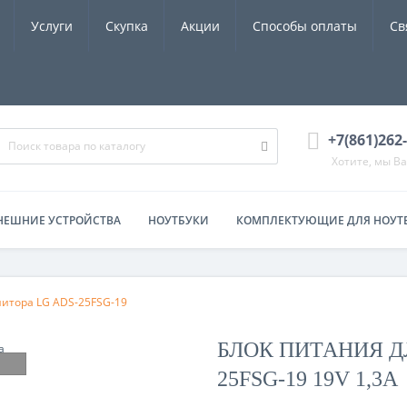
Услуги
Скупка
Акции
Способы оплаты
Св
+7(861)262
Хотите, мы В
НЕШНИЕ УСТРОЙСТВА
НОУТБУКИ
КОМПЛЕКТУЮЩИЕ ДЛЯ НОУТ
нитора LG ADS-25FSG-19
БЛОК ПИТАНИЯ Д
25FSG-19 19V 1,3A