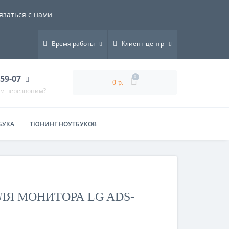
язаться с нами
Время работы
Клиент-центр
-59-07
0
0 р.
ам перезвоним?
БУКА
ТЮНИНГ НОУТБУКОВ
ЛЯ МОНИТОРА LG ADS-