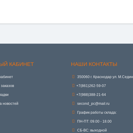
ЫЙ КАБИНЕТ
НАШИ КОНТАКТЫ
кабинет
350060 г. Краснодар ул. М.Седин
 заказов
+7(861)262-59-07
ладки
+7(988)388-21-64
а новостей
second_pc@mail.ru
График работы склада:
ПН-ПТ: 09.00 - 18.00
СБ-ВС: выходной