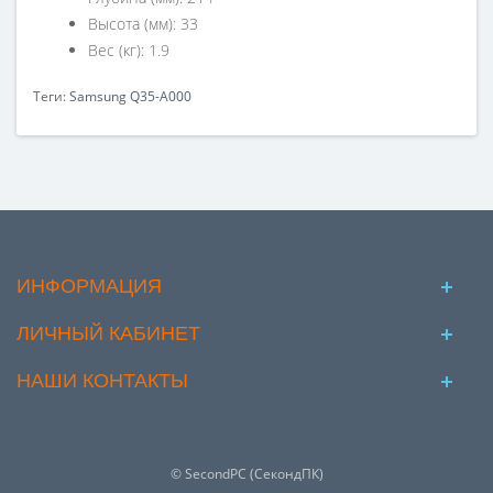
Высота (мм): 33
Вес (кг): 1.9
Теги:
Samsung Q35-A000
ИНФОРМАЦИЯ
ЛИЧНЫЙ КАБИНЕТ
НАШИ КОНТАКТЫ
© SecondPC (СекондПК)