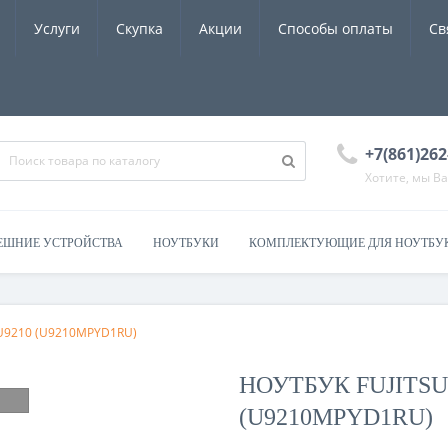
Услуги
Скупка
Акции
Способы оплаты
Св
+7(861)262
Хотите, мы В
ЕШНИЕ УСТРОЙСТВА
НОУТБУКИ
КОМПЛЕКТУЮЩИЕ ДЛЯ НОУТБУ
o U9210 (U9210MPYD1RU)
НОУТБУК FUJITSU
(U9210MPYD1RU)