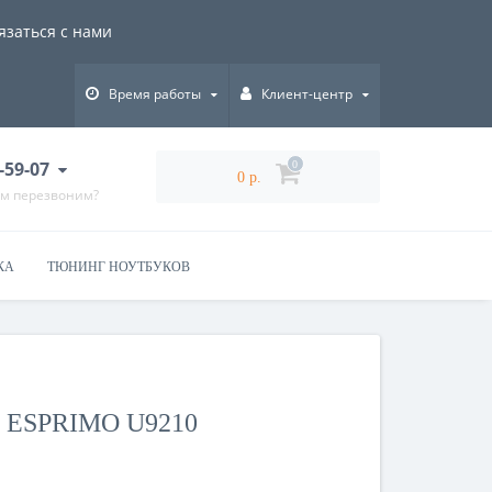
язаться с нами
Время работы
Клиент-центр
-59-07
0
0 р.
ам перезвоним?
КА
ТЮНИНГ НОУТБУКОВ
 ESPRIMO U9210