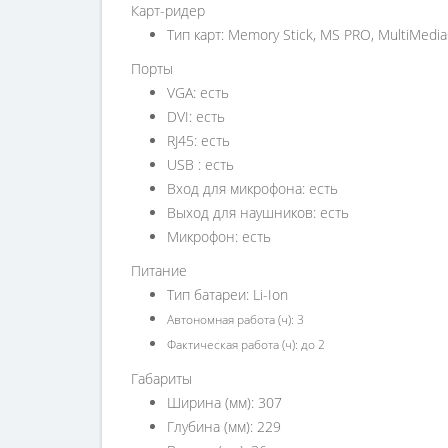
Карт-ридер
Тип карт: Memory Stick, MS PRO, MultiMediaC
Порты
VGA: есть
DVI: есть
RJ45: есть
USB : есть
Вход для микрофона: есть
Выход для наушников: есть
Микрофон: есть
Питание
Тип батареи: Li-Ion
Автономная работа (ч): 3
Фактическая работа (ч): до 2
Габариты
Ширина (мм): 307
Глубина (мм): 229