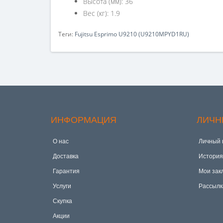
Высота (мм): 36
Вес (кг): 1.9
Теги:
Fujitsu Esprimo U9210 (U9210MPYD1RU)
ИНФОРМАЦИЯ
ЛИЧН
О нас
Личный 
Доставка
История
Гарантия
Мои зак
Услуги
Рассылк
Скупка
Акции