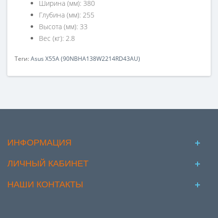
Ширина (мм): 380
Глубина (мм): 255
Высота (мм): 33
Вес (кг): 2.8
Теги:
Asus X55A (90NBHA138W2214RD43AU)
ИНФОРМАЦИЯ
ЛИЧНЫЙ КАБИНЕТ
НАШИ КОНТАКТЫ