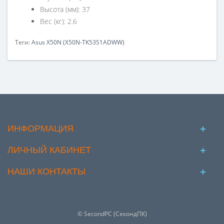
Высота (мм): 37
Вес (кг): 2.6
Теги:
Asus X50N (X50N-TK53S1ADWW)
ИНФОРМАЦИЯ
ЛИЧНЫЙ КАБИНЕТ
НАШИ КОНТАКТЫ
© SecondPC (СекондПК)