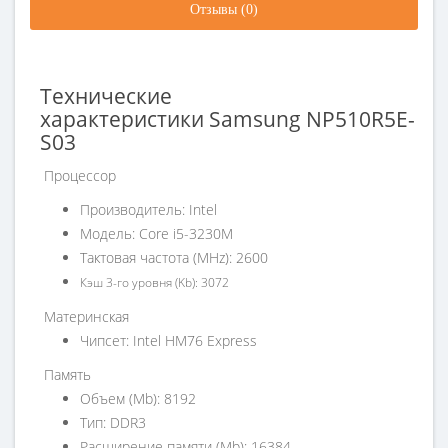
Отзывы (0)
Технические
характеристики
Samsung
NP510R5E-
S03
Процессор
Производитель: Intel
Модель: Core i5-3230M
Тактовая частота (MHz): 2600
Кэш 3-го уровня (Kb): 3072
Материнская
Чипсет: Intel HM76 Express
Память
Объем (Mb): 8192
Тип: DDR3
Расширение памяти (Mb): 16384