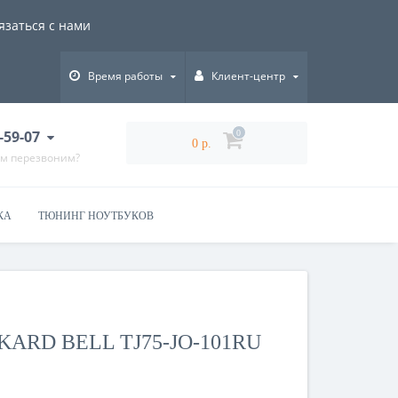
язаться с нами
Время работы
Клиент-центр
-59-07
0
0 р.
ам перезвоним?
КА
ТЮНИНГ НОУТБУКОВ
KARD BELL TJ75-JO-101RU