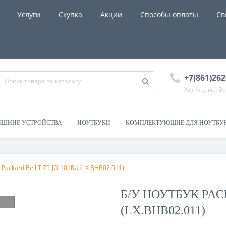
Услуги
Скупка
Акции
Способы оплаты
Св
+7(861)262
Хотите, мы В
ЕШНИЕ УСТРОЙСТВА
НОУТБУКИ
КОМПЛЕКТУЮЩИЕ ДЛЯ НОУТБУ
 Packard Bell TJ75-JO-101RU (LX.BHB02.011)
Б/У НОУТБУК PAC
(LX.BHB02.011)