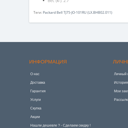
Вес (кг): 2.7
Теги:
Packard Bell TJ75-JO-101RU (LX.BHB02.011)
ИНФОРМАЦИЯ
ЛИЧН
О нас
Личный 
Доставка
История
Гарантия
Мои зак
Услуги
Рассылк
Скупка
Акции
Hашли дешевле ? - Сделаем скидку !