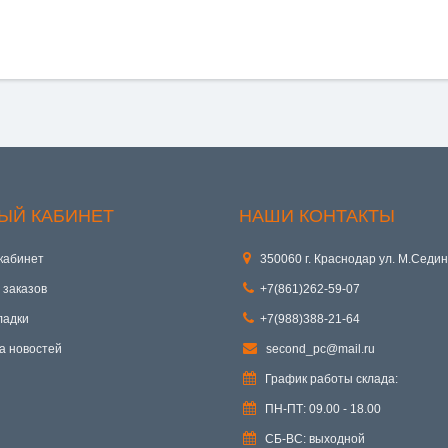
ЫЙ КАБИНЕТ
НАШИ КОНТАКТЫ
кабинет
350060 г. Краснодар ул. М.Седин
 заказов
+7(861)262-59-07
ладки
+7(988)388-21-64
а новостей
second_pc@mail.ru
График работы склада:
ПН-ПТ: 09.00 - 18.00
СБ-ВС: выходной