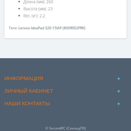
Длина (мм): 260
Высота (мм): 23
Вес (кг): 2.2
Теги:
Lenovo IdeaPad 320-15IAP (80XR002PRK)
ИНФОРМАЦИЯ
ЛИЧНЫЙ КАБИНЕТ
НАШИ КОНТАКТЫ
© SecondPC (СекондПК)