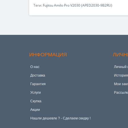
Теги:
Fujitsu Amilo Pro V2030 (APED2030-9B2RU)
ИНФОРМАЦИЯ
ЛИЧН
О нас
Личный 
Доставка
История
Гарантия
Мои зак
Услуги
Рассылк
Скупка
Акции
Hашли дешевле ? - Сделаем скидку !