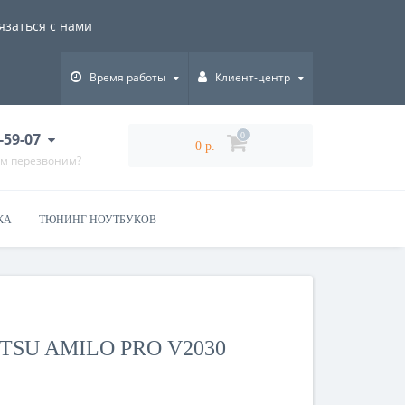
язаться с нами
Время работы
Клиент-центр
-59-07
0
0 р.
ам перезвоним?
КА
ТЮНИНГ НОУТБУКОВ
ITSU AMILO PRO V2030