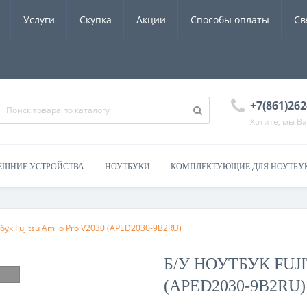
Услуги
Скупка
Акции
Способы оплаты
Св
+7(861)262
Хотите, мы В
ЕШНИЕ УСТРОЙСТВА
НОУТБУКИ
КОМПЛЕКТУЮЩИЕ ДЛЯ НОУТБУ
тбук Fujitsu Amilo Pro V2030 (APED2030-9B2RU)
Б/У НОУТБУК FUJ
(APED2030-9B2RU)