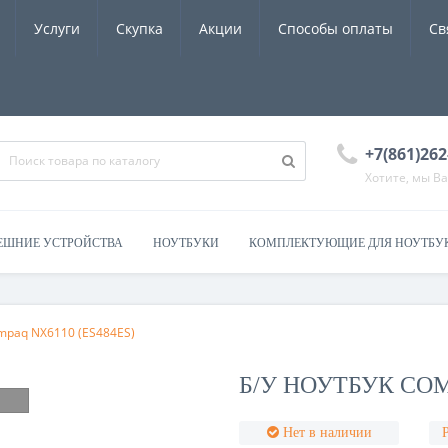
Услуги
Скупка
Акции
Способы оплаты
Св
+7(861)262
Хотите, мы В
ЕШНИЕ УСТРОЙСТВА
НОУТБУКИ
КОМПЛЕКТУЮЩИЕ ДЛЯ НОУТБУ
ompaq NX6110 (ES484ES)
Б/У НОУТБУК COM
Нет в наличии