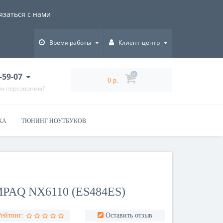
язаться с нами
Время работы
Клиент-центр
-59-07
0
0 р.
ам перезвоним?
КА
ТЮНИНГ НОУТБУКОВ
PAQ NX6110 (ES484ES)
Рейтинг:
Оставить отзыв