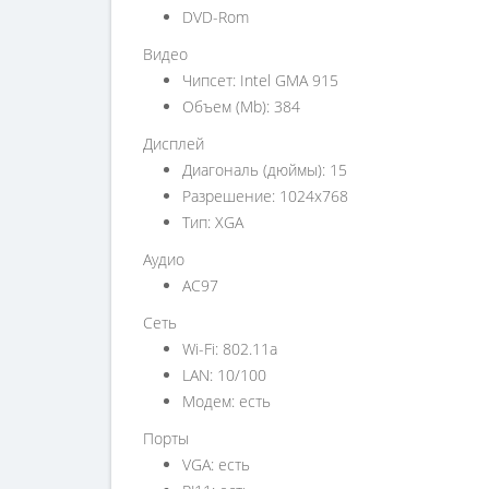
DVD-Rom
Видео
Чипсет: Intel GMA 915
Объем (Mb): 384
Дисплей
Диагональ (дюймы): 15
Разрешение: 1024x768
Тип: XGA
Аудио
AC97
Сеть
Wi-Fi: 802.11a
LAN: 10/100
Модем: есть
Порты
VGA: есть