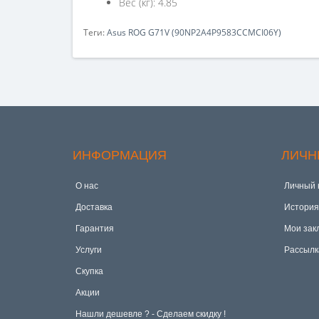
Вес (кг): 4.85
Теги:
Asus ROG G71V (90NP2A4P9583CCMCI06Y)
ИНФОРМАЦИЯ
ЛИЧН
О нас
Личный 
Доставка
История
Гарантия
Мои зак
Услуги
Рассылк
Скупка
Акции
Hашли дешевле ? - Сделаем скидку !