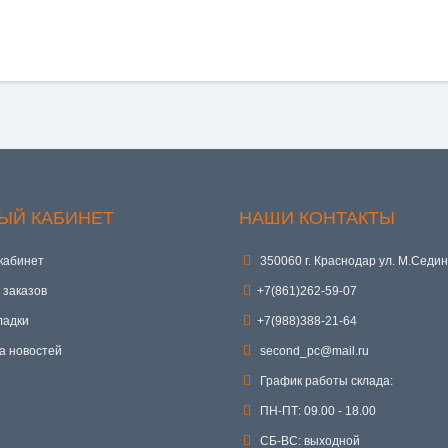
ЫЙ КАБИНЕТ
НАШИ КОНТАКТЫ
кабинет
350060 г. Краснодар ул. М.Седин
 заказов
+7(861)262-59-07
ладки
+7(988)388-21-64
а новостей
second_pc@mail.ru
График работы склада:
ПН-ПТ: 09.00 - 18.00
СБ-ВС: выходной