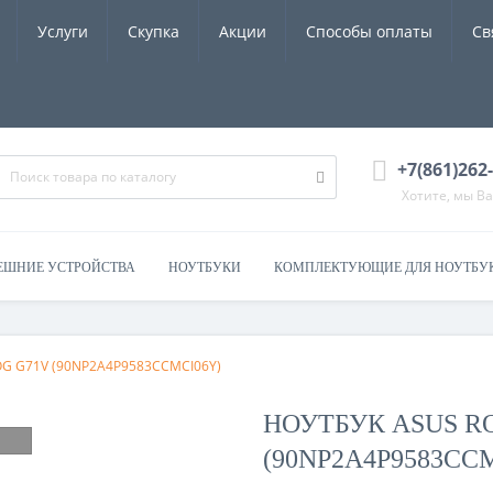
Услуги
Скупка
Акции
Способы оплаты
Св
+7(861)262
Хотите, мы В
ЕШНИЕ УСТРОЙСТВА
НОУТБУКИ
КОМПЛЕКТУЮЩИЕ ДЛЯ НОУТБУ
ROG G71V (90NP2A4P9583CCMCI06Y)
НОУТБУК ASUS R
(90NP2A4P9583CC