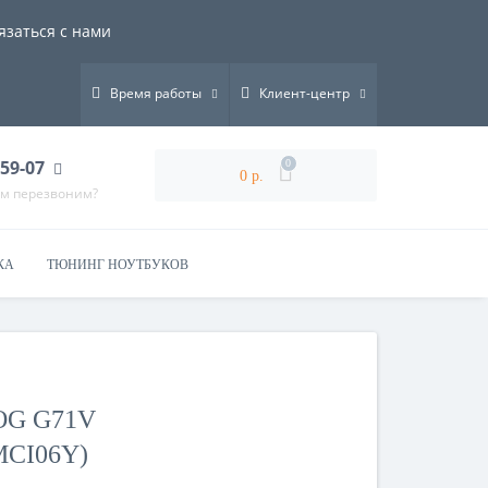
язаться с нами
Время работы
Клиент-центр
-59-07
0
0 р.
ам перезвоним?
КА
ТЮНИНГ НОУТБУКОВ
OG G71V
MCI06Y)