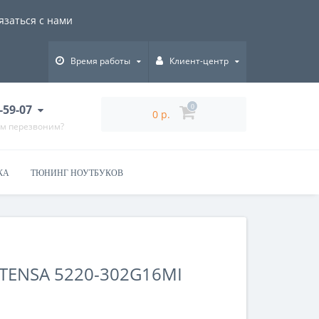
язаться с нами
Время работы
Клиент-центр
-59-07
0
0 р.
ам перезвоним?
КА
ТЮНИНГ НОУТБУКОВ
TENSA 5220-302G16MI