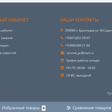
ЫЙ КАБИНЕТ
НАШИ КОНТАКТЫ
 кабинет
350060 г. Краснодар ул. М.Седин
 заказов
+7(861)262-59-07
ладки
+7(988)388-21-64
а новостей
second_pc@mail.ru
График работы склада:
ПН-ПТ: 09.00 - 18.00
СБ-ВС: выходной
Пр
Избранные товары
Сравнение товаров
0