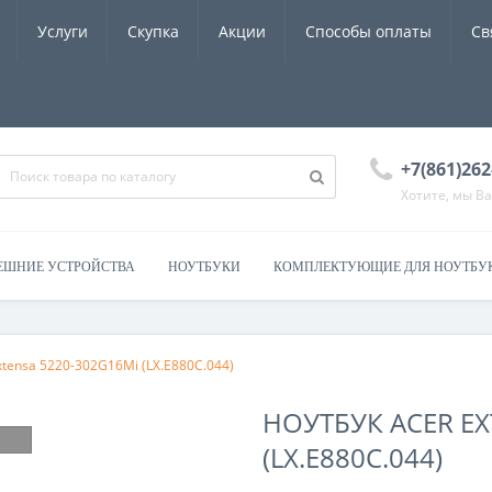
Услуги
Скупка
Акции
Способы оплаты
Св
+7(861)262
Хотите, мы В
ЕШНИЕ УСТРОЙСТВА
НОУТБУКИ
КОМПЛЕКТУЮЩИЕ ДЛЯ НОУТБУ
xtensa 5220-302G16Mi (LX.E880C.044)
НОУТБУК ACER EX
(LX.E880C.044)