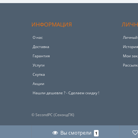
ИНФОРМАЦИЯ
ЛИЧН
О нас
Личный
Доставка
История
Гарантия
Мои зак
Услуги
Рассылк
Скупка
Акции
Hашли дешевле ? - Сделаем скидку !
© SecondPC (СекондПК)
Вы смотрели
1