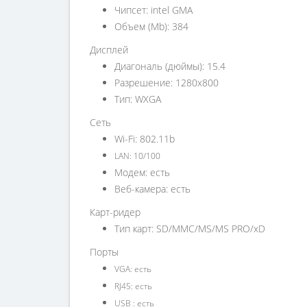
Чипсет: intel GMA
Объем (Mb): 384
Дисплей
Диагональ (дюймы): 15.4
Разрешение: 1280x800
Тип: WXGA
Сеть
Wi-Fi: 802.11b
LAN: 10/100
Модем: есть
Веб-камера: есть
Карт-ридер
Тип карт: SD/MMC/MS/MS PRO/xD
Порты
VGA: есть
RJ45: есть
USB : есть