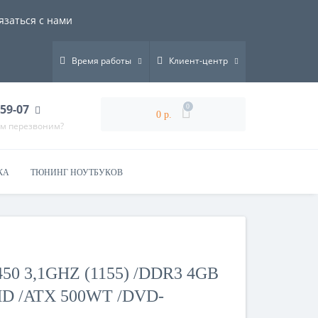
язаться с нами
Время работы
Клиент-центр
-59-07
0
0 р.
ам перезвоним?
КА
ТЮНИНГ НОУТБУКОВ
50 3,1GHZ (1155) /DDR3 4GB
HD /ATX 500WT /DVD-