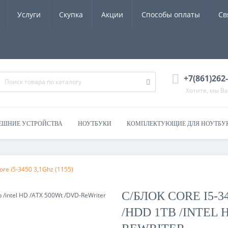
Услуги
Скупка
Акции
Способы оплаты
Св
+7(861)262
Хотите, мы В
ЕШНИЕ УСТРОЙСТВА
НОУТБУКИ
КОМПЛЕКТУЮЩИЕ ДЛЯ НОУТБУ
ore i5-3450 3,1Ghz (1155)
С/БЛОК CORE I5-34
/HDD 1TB /INTEL 