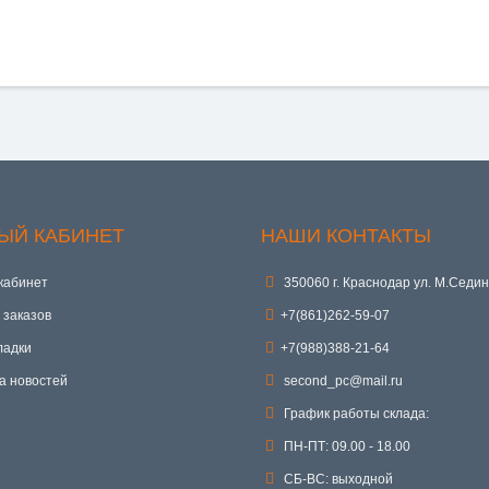
ЫЙ КАБИНЕТ
НАШИ КОНТАКТЫ
кабинет
350060 г. Краснодар ул. М.Седин
 заказов
+7(861)262-59-07
ладки
+7(988)388-21-64
а новостей
second_pc@mail.ru
График работы склада:
ПН-ПТ: 09.00 - 18.00
СБ-ВС: выходной