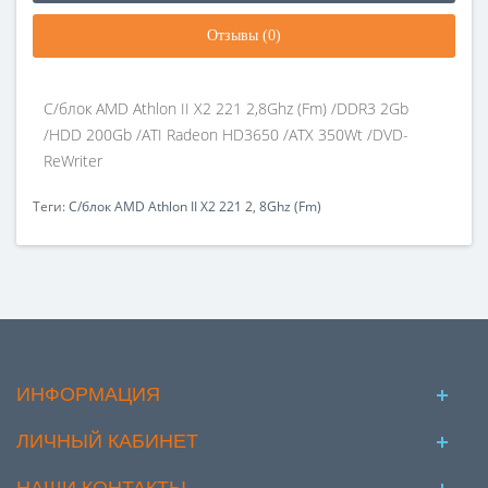
Отзывы (0)
С/блок AMD Athlon II X2 221 2,8Ghz (Fm) /DDR3 2Gb
/HDD 200Gb /ATI Radeon HD3650 /ATX 350Wt /DVD-
ReWriter
Теги:
С/блок AMD Athlon II X2 221 2
,
8Ghz (Fm)
ИНФОРМАЦИЯ
ЛИЧНЫЙ КАБИНЕТ
НАШИ КОНТАКТЫ