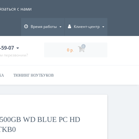
язаться с нами
Время работы
Клиент-центр
-59-07
0
0 р.
ам перезвоним?
КА
ТЮНИНГ НОУТБУКОВ
500GB WD BLUE PC HD
TKB0