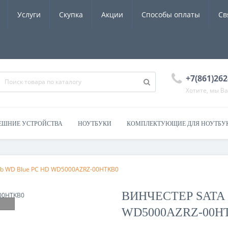
Услуги
Скупка
Акции
Способы оплаты
Св
+7(861)262
Хотите, мы В
ЕШНИЕ УСТРОЙСТВА
НОУТБУКИ
КОМПЛЕКТУЮЩИЕ ДЛЯ НОУТБУ
Gb WD Blue PC HD WD5000AZRZ-00HTKB0
ВИНЧЕСТЕР SATA 
WD5000AZRZ-00H