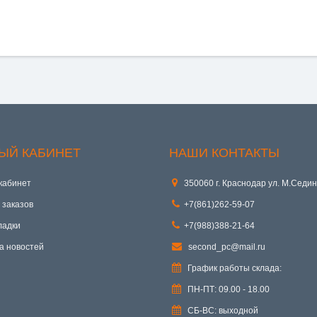
ЫЙ КАБИНЕТ
НАШИ КОНТАКТЫ
кабинет
350060 г. Краснодар ул. М.Седин
 заказов
+7(861)262-59-07
ладки
+7(988)388-21-64
а новостей
second_pc@mail.ru
График работы склада:
ПН-ПТ: 09.00 - 18.00
СБ-ВС: выходной