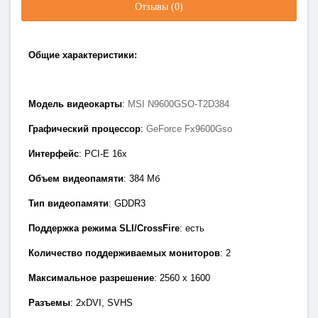
Отзывы (0)
Общие характеристики:
Модель видеокарты
:
MSI N9600GSO-T2D384
Графический процессор
:
GeForce Fx9600Gso
Интерфейс
: PCI-E 1
6x
Объем видеопамяти
: 384
Мб
Тип видеопамяти
: GDDR3
Поддержка режима SLI/CrossFire
: есть
Количество поддерживаемых мониторов
: 2
Максимальное разрешение
: 2560 х 1600
Разъемы
:
2xDVI, SVHS