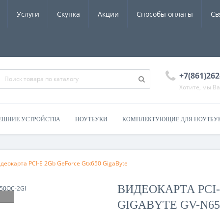
Услуги
Скупка
Акции
Способы оплаты
Св
+7(861)262
Хотите, мы В
ЕШНИЕ УСТРОЙСТВА
НОУТБУКИ
КОМПЛЕКТУЮЩИЕ ДЛЯ НОУТБУ
идеокарта PCI-E 2Gb GeForce Gtx650 GigaByte
ВИДЕОКАРТА PCI-
GIGABYTE GV-N65