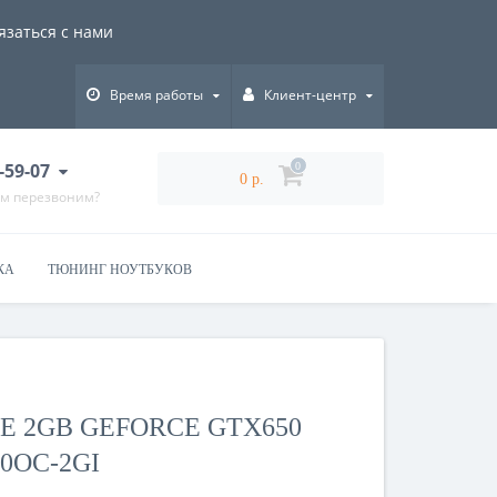
язаться с нами
Время работы
Клиент-центр
-59-07
0
0 р.
ам перезвоним?
КА
ТЮНИНГ НОУТБУКОВ
E 2GB GEFORCE GTX650
0OC-2GI