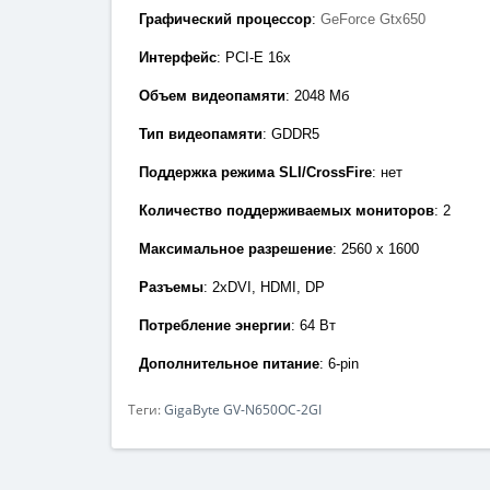
Графический процессор
:
GeForce Gtx650
Интерфейс
: PCI-E 1
6x
Объем видеопамяти
: 2048
Мб
Тип видеопамяти
: GDDR
5
Поддержка режима SLI/CrossFire
: нет
Количество поддерживаемых мониторов
: 2
Максимальное разрешение
: 2560 х 1600
Разъемы
:
2xDVI, HDMI
,
DP
Потребление энергии
:
64 Вт
Дополнительное питание
: 6
-pin
Теги:
GigaByte GV-N650OC-2GI