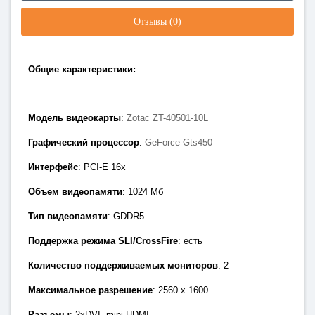
Отзывы (0)
Общие характеристики:
Модель видеокарты
:
Zotac ZT-40501-10L
Графический процессор
:
GeForce Gts450
Интерфейс
: PCI-E 1
6x
Объем видеопамяти
: 1024
Мб
Тип видеопамяти
: GDDR
5
Поддержка режима SLI/CrossFire
: есть
Количество поддерживаемых мониторов
: 2
Максимальное разрешение
: 2560 х 1600
Разъемы
:
2xDVI, mini-HDMI