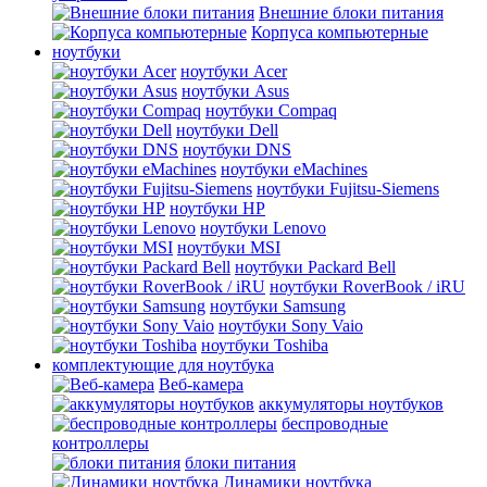
Внешние блоки питания
Корпуса компьютерные
ноутбуки
ноутбуки Acer
ноутбуки Asus
ноутбуки Compaq
ноутбуки Dell
ноутбуки DNS
ноутбуки eMachines
ноутбуки Fujitsu-Siemens
ноутбуки HP
ноутбуки Lenovo
ноутбуки MSI
ноутбуки Packard Bell
ноутбуки RoverBook / iRU
ноутбуки Samsung
ноутбуки Sony Vaio
ноутбуки Toshiba
комплектующие для ноутбука
Веб-камера
аккумуляторы ноутбуков
беспроводные
контроллеры
блоки питания
Динамики ноутбука