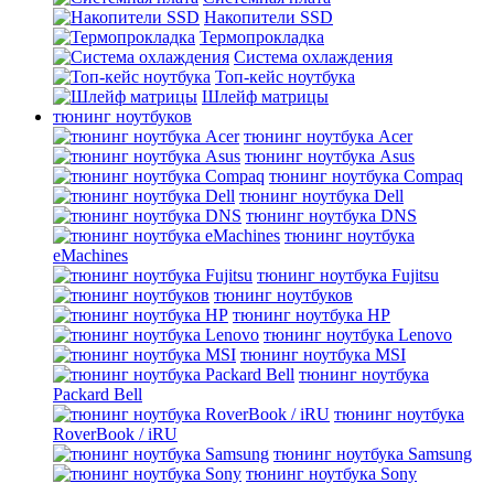
Накопители SSD
Термопрокладка
Система охлаждения
Топ-кейс ноутбука
Шлейф матрицы
тюнинг ноутбуков
тюнинг ноутбука Acer
тюнинг ноутбука Asus
тюнинг ноутбука Compaq
тюнинг ноутбука Dell
тюнинг ноутбука DNS
тюнинг ноутбука
eMachines
тюнинг ноутбука Fujitsu
тюнинг ноутбуков
тюнинг ноутбука HP
тюнинг ноутбука Lenovo
тюнинг ноутбука MSI
тюнинг ноутбука
Packard Bell
тюнинг ноутбука
RoverBook / iRU
тюнинг ноутбука Samsung
тюнинг ноутбука Sony