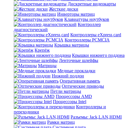
Дискретные видеокарты
Жесткие диски
Инверторы матриц
Клавиатуры ноутбуков
Контроллер
диагностический
Контроллеры eXpress card
Контроллеры PCMCIA
Крышка матрицы
Крепёж
Крышки нижнего поддона
Ленточные шлейфы
Матрицы
Медные прокладки
Нижний поддон
Оперативная память
Оптические приводы
Петли матрицы
Процессоры AMD
Процессоры Intel
Контроллеры и
переходники
Разъемы: Jack,LAN,HDMI
Рамки матриц
Системная плата