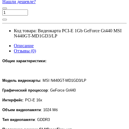
Нашли дешевле?
Код товара:
Видеокарта PCI-E 1Gb GeForce Gt440 MSI
N440GT-MD1GD3/LP
Описание
Отзывы (0)
Общие характеристики:
Модель видеокарты
:
MSI N440GT-MD1GD3/LP
Графический процессор
:
GeForce Gt440
Интерфейс
: PCI-E 1
6x
Объем видеопамяти
: 1024
Мб
Тип видеопамяти
: GDDR3