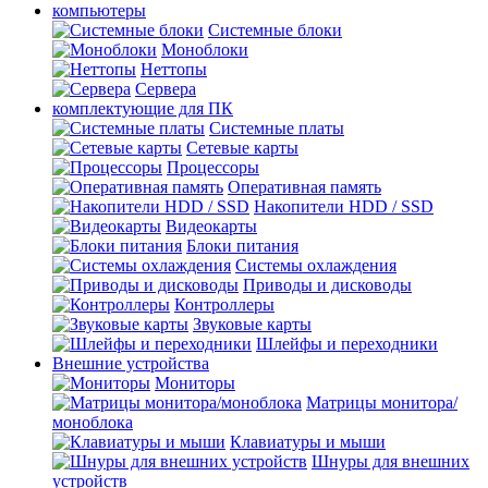
компьютеры
Системные блоки
Моноблоки
Неттопы
Сервера
комплектующие для ПК
Cистемные платы
Сетевые карты
Процесcоры
Оперативная память
Накопители HDD / SSD
Видеокарты
Блоки питания
Системы охлаждения
Приводы и дисководы
Контроллеры
Звуковые карты
Шлейфы и переходники
Внешние устройства
Мониторы
Матрицы монитора/
моноблока
Клавиатуры и мыши
Шнуры для внешних
устройств