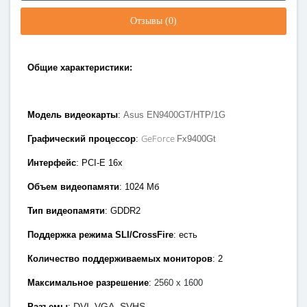
Отзывы (0)
Общие характеристики:
Модель видеокарты
:
Asus EN9400GT/HTP/1G
GeForce
Графический процессор
:
Fx9400Gt
Интерфейс
: PCI-E 1
6x
Объем видеопамяти
: 1024
Мб
Тип видеопамяти
: GDDR2
Поддержка режима SLI/CrossFire
:
есть
Количество поддерживаемых мониторов
: 2
Максимальное разрешение
:
2560 x 1600
DVI, VGA, SVHS
Разъемы
: