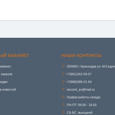
ЫЙ КАБИНЕТ
НАШИ КОНТАКТЫ
кабинет
350060 г. Краснодар ул. М.Седин
 заказов
+7(861)262-59-07
ладки
+7(988)388-21-64
а новостей
second_pc@mail.ru
График работы склада:
ПН-ПТ: 09.00 - 18.00
СБ-ВС: выходной