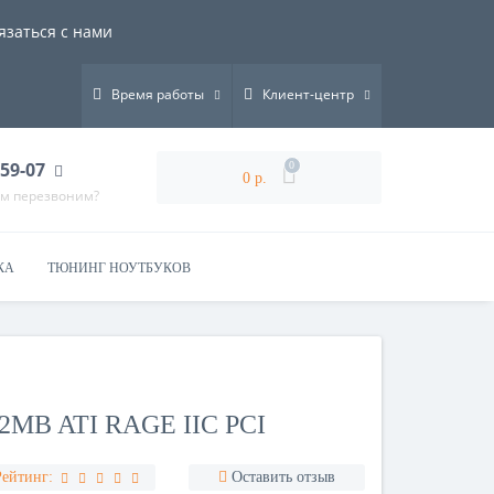
язаться с нами
Время работы
Клиент-центр
-59-07
0
0 р.
ам перезвоним?
КА
ТЮНИНГ НОУТБУКОВ
MB ATI RAGE IIC PCI
Рейтинг:
Оставить отзыв