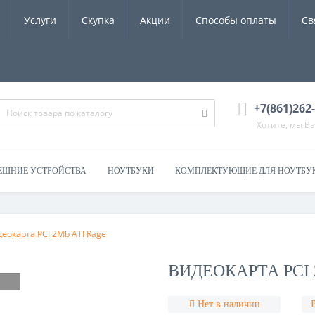
Услуги
Скупка
Акции
Способы оплаты
Св
+7(861)262
Хотите, мы В
ЕШНИЕ УСТРОЙСТВА
НОУТБУКИ
КОМПЛЕКТУЮЩИЕ ДЛЯ НОУТБУ
деокарта PCI 2Mb ATI Rage
ВИДЕОКАРТА PCI 2
Нет в наличии