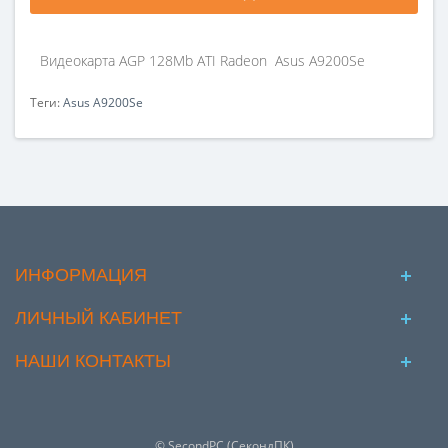
Видеокарта AGP 128Mb ATI Radeon Asus A9200Se
Теги:
Asus A9200Se
ИНФОРМАЦИЯ
ЛИЧНЫЙ КАБИНЕТ
НАШИ КОНТАКТЫ
© SecondPC (СекондПК)