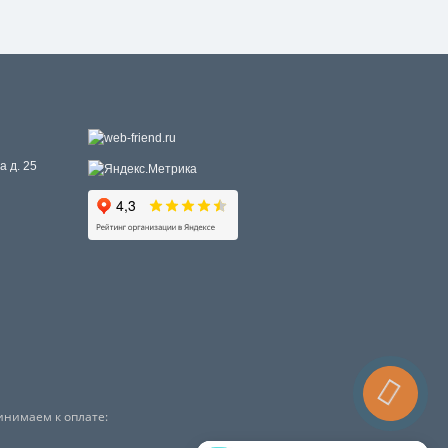
а д. 25
инимаем к оплате: