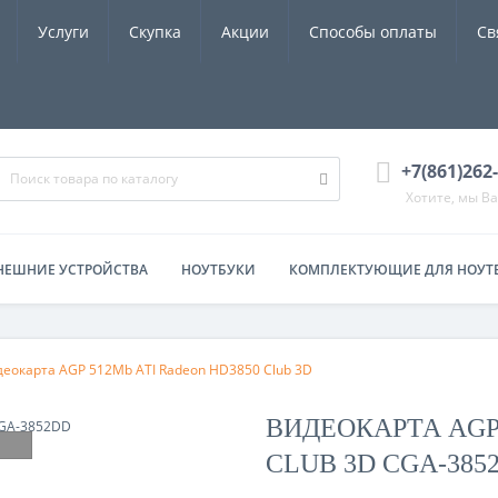
Услуги
Скупка
Акции
Способы оплаты
Св
+7(861)262
Хотите, мы В
НЕШНИЕ УСТРОЙСТВА
НОУТБУКИ
КОМПЛЕКТУЮЩИЕ ДЛЯ НОУТ
деокарта AGP 512Mb ATI Radeon HD3850 Club 3D
ВИДЕОКАРТА AGP 
CLUB 3D CGA-385