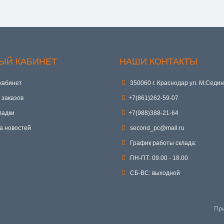
ЫЙ КАБИНЕТ
НАШИ КОНТАКТЫ
кабинет
350060 г. Краснодар ул. М.Седин
 заказов
+7(861)262-59-07
ладки
+7(988)388-21-64
а новостей
second_pc@mail.ru
График работы склада:
ПН-ПТ: 09.00 - 18.00
СБ-ВС: выходной
Пр