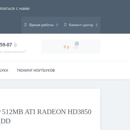
язаться с нами
Время работы
Клиент-центр
-59-07
0
0 р.
ам перезвоним?
БУКА
ТЮНИНГ НОУТБУКОВ
512MB ATI RADEON HD3850
2DD