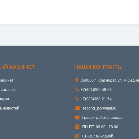
ЫЙ КАБИНЕТ
НАШИ КОНТАКТЫ
кабинет
350060 г. Краснодар ул. М.Седин
 заказов
+7(861)262-59-07
ладки
+7(988)388-21-64
а новостей
second_pc@mail.ru
График работы склада:
ПН-ПТ: 09.00 - 18.00
СБ-ВС: выходной