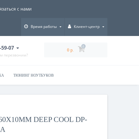
язаться с нами
Время работы
Клиент-центр
-59-07
0
0 р.
ам перезвоним?
КА
ТЮНИНГ НОУТБУКОВ
60X10MM DEEP COOL DP-
2A