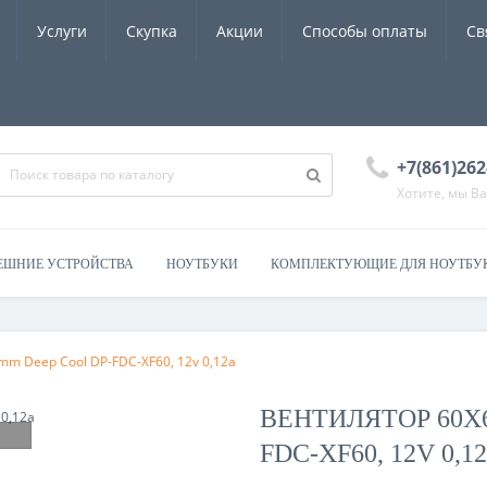
Услуги
Скупка
Акции
Способы оплаты
Св
+7(861)262
Хотите, мы В
ЕШНИЕ УСТРОЙСТВА
НОУТБУКИ
КОМПЛЕКТУЮЩИЕ ДЛЯ НОУТБУ
m Deep Cool DP-FDC-XF60, 12v 0,12a
ВЕНТИЛЯТОР 60X
FDC-XF60, 12V 0,1